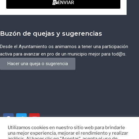
ENVIAR
Buzón de quejas y sugerencias
Desde el Ayuntamiento os animamos a tener una participación
activa para avanzar en pro de un municipio mejor para tod@s.
Hacer una queja o sugerencia
Utilizamos cookies en nuestro sitio web para brindarle
una mejor experiencia, mejorar el rendimiento y realizar
© Ayuntamiento de Campos del Río de Murcia
análisis. Al hacer clic en "Aceptar", acepta el uso de