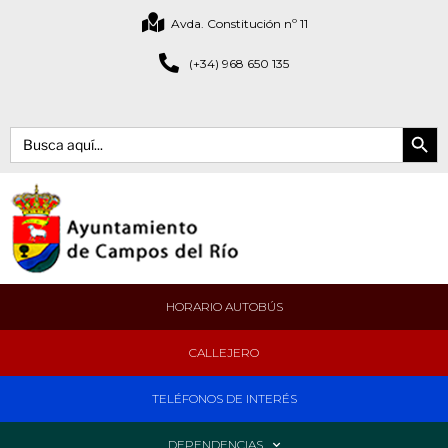
Avda. Constitución nº 11
(+34) 968 650 135
Botón de bús
Buscar:
HORARIO AUTOBÚS
CALLEJERO
TELÉFONOS DE INTERÉS
DEPENDENCIAS