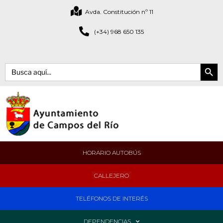
Avda. Constitución nº 11
(+34) 968 650 135
Botón de bús
Buscar:
HORARIO AUTOBÚS
CALLEJERO
TELÉFONOS DE INTERÉS
DEPENDENCIAS