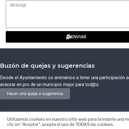
ENVIAR
Buzón de quejas y sugerencias
Desde el Ayuntamiento os animamos a tener una participación ac
avanzar en pro de un municipio mejor para tod@s.
Hacer una queja o sugerencia
Utilizamos cookies en nuestro sitio web para brindarle una me
© Ayuntamiento de Campos del Río de Murcia
Desarrollado p
clic en "Aceptar", acepta el uso de TODAS las cookies.