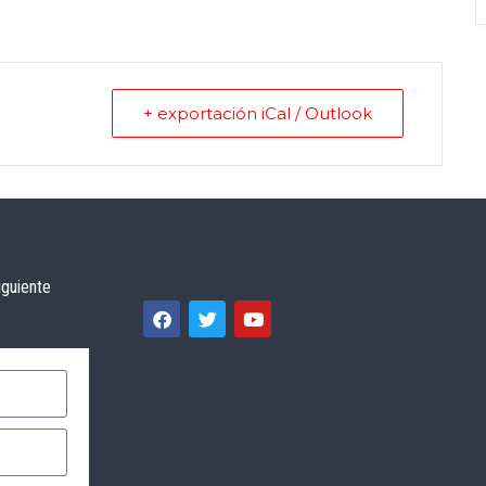
+ exportación iCal / Outlook
iguiente