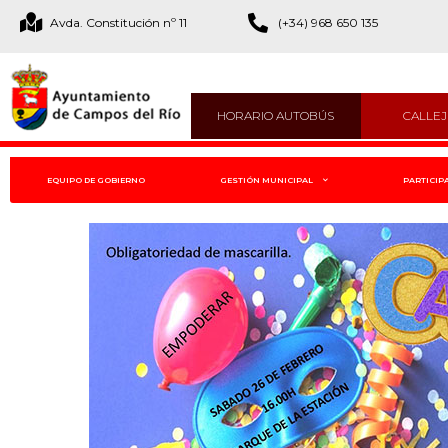
Avda. Constitución nº 11
(+34) 968 650 135
HORARIO AUTOBÚS
CALLE
EQUIPO DE GOBIERNO
GESTIÓN MUNICIPAL
PARTICIP