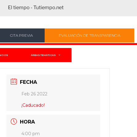
El tiempo - Tutiempo.net
CITA PREVIA
EVALUACIÓN DE TRANSPARENCIA
NCIOS
ÁREAS TEMÁTICAS
FECHA
Feb 26 2022
¡Caducado!
HORA
4:00 pm