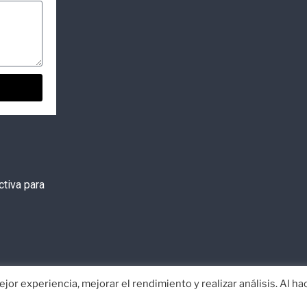
tiva para
jor experiencia, mejorar el rendimiento y realizar análisis. Al ha
or
EISI
Aviso Legal
Política de Privacidad
Co