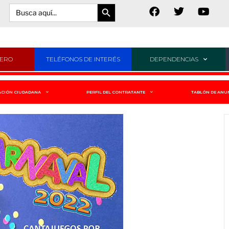
Botón de búsqueda
Buscar:
JERO
TELÉFONOS DE INTERÉS
DEPENDENCIAS
ACIÓN CIUDADANA
PERFIL DEL CONTRATANTE
TABLÓN DE ANU