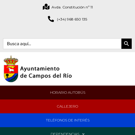
Avda. Constitución nº 11
(+34) 968 650 135
Botón de bús
Buscar:
HORARIO AUTOBÚS
CALLEJERO
TELÉFONOS DE INTERÉS
DEPENDENCIAS