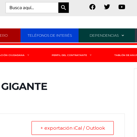
Botón de búsqueda
Buscar:
JERO
TELÉFONOS DE INTERÉS
DEPENDENCIAS
ACIÓN CIUDADANA
PERFIL DEL CONTRATANTE
TABLÓN DE ANU
 GIGANTE
+ exportación iCal / Outlook