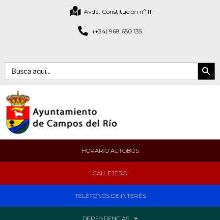
Avda. Constitución nº 11
(+34) 968 650 135
Botón de bús
Buscar:
HORARIO AUTOBÚS
CALLEJERO
TELÉFONOS DE INTERÉS
DEPENDENCIAS