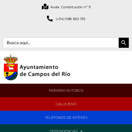
Avda. Constitución nº 11
(+34) 968 650 135
Botón de bús
Buscar:
HORARIO AUTOBÚS
CALLEJERO
TELÉFONOS DE INTERÉS
DEPENDENCIAS