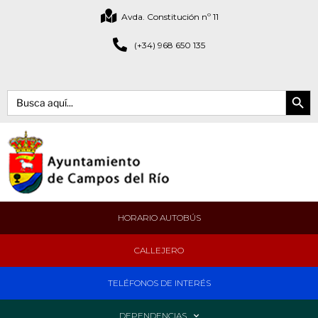
Avda. Constitución nº 11
(+34) 968 650 135
Botón de bús
Buscar:
HORARIO AUTOBÚS
CALLEJERO
TELÉFONOS DE INTERÉS
DEPENDENCIAS