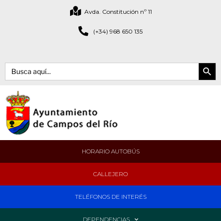
Avda. Constitución nº 11
(+34) 968 650 135
Botón de bús
Buscar:
HORARIO AUTOBÚS
CALLEJERO
TELÉFONOS DE INTERÉS
DEPENDENCIAS