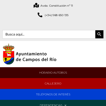
Avda. Constitución nº 11
(+34) 968 650 135
Botón de bús
Buscar:
HORARIO AUTOBÚS
CALLEJERO
TELÉFONOS DE INTERÉS
DEPENDENCIAS