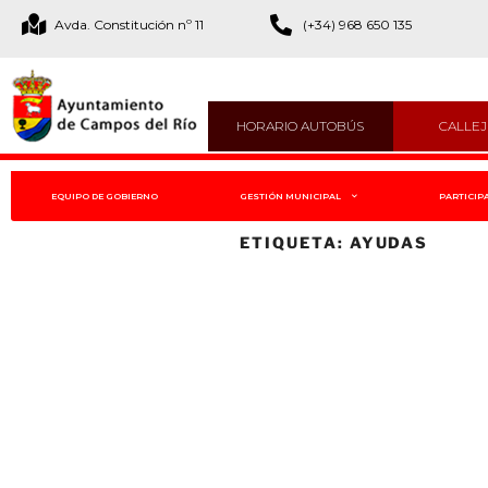
Avda. Constitución nº 11
(+34) 968 650 135
HORARIO AUTOBÚS
CALLE
EQUIPO DE GOBIERNO
GESTIÓN MUNICIPAL
PARTICIP
ETIQUETA:
AYUDAS