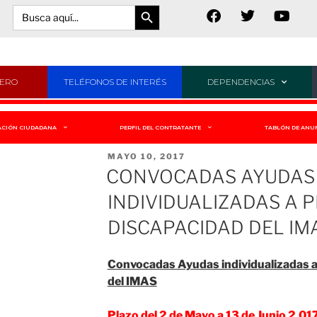
Botón de búsqueda
Buscar:
JERO
TELÉFONOS DE INTERÉS
DEPENDENCIAS
ACIÓN CIUDADANA
PERFIL DEL CONTRATANTE
TABLÓN DE ANU
MAYO 10, 2017
CONVOCADAS AYUDAS
INDIVIDUALIZADAS A 
DISCAPACIDAD DEL IM
Convocadas Ayudas individualizadas a
del IMAS
Plazo del 2 de Mayo a 13 de Junio 2.01