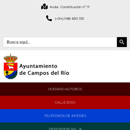
Avda. Constitución nº 11
(+34) 968 650 135
Botón de bús
Buscar:
HORARIO AUTOBÚS
CALLEJERO
TELÉFONOS DE INTERÉS
DEPENDENCIAS