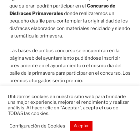
que quieran podrán participar en el
Concurso de
Disfraces Primaverales
donde realizaremos un
pequeño desfile para contemplar la originalidad de los
disfraces elaborados con materiales reciclado y siendo
la temática la primavera.
Las bases de ambos concurso se encuentran en la
página web del ayuntamiento pudiéndose inscribir
previamente en el ayuntamiento o el mismo día del
baile de la primavera para participar en el concurso. Los
premios otorgados serán premio:
Mejor Bar Primavera Decorado.
Utilizamos cookies en nuestro sitio web para brindarle
una mejor experiencia, mejorar el rendimiento y realizar
Mejor disfraz de peña.
análisis. Al hacer clic en "Aceptar", acepta el uso de
Mejor disfraz individual infantil.
TODAS las cookies.
Mejor disfraz individual adulto.
Configuración de Cookies
Aceptar