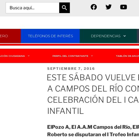
Botón de búsqueda
Buscar:
JERO
TELÉFONOS DE INTERÉS
DEPENDENCIAS
ACIÓN CIUDADANA
PERFIL DEL CONTRATANTE
TABLÓN DE ANU
SEPTIEMBRE 7, 2016
ESTE SÁBADO VUELVE 
A CAMPOS DEL RÍO CO
CELEBRACIÓN DEL I 
INFANTIL
ElPozo A, El A.A.M Campos del Río, ElP
Roberto se disputaran el I Trofeo Infan