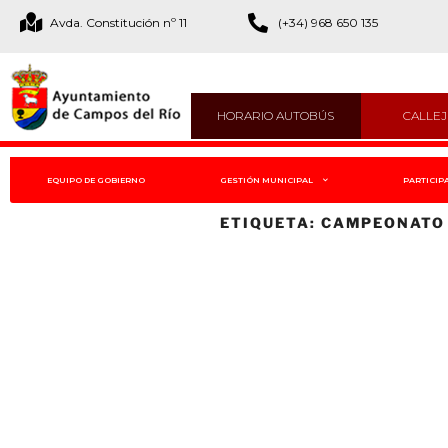
Avda. Constitución nº 11
(+34) 968 650 135
HORARIO AUTOBÚS
CALLE
EQUIPO DE GOBIERNO
GESTIÓN MUNICIPAL
PARTICIP
ETIQUETA:
CAMPEONATO