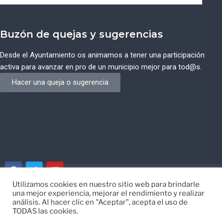
Buzón de quejas y sugerencias
Desde el Ayuntamiento os animamos a tener una participación
activa para avanzar en pro de un municipio mejor para tod@s.
Hacer una queja o sugerencia
Utilizamos cookies en nuestro sitio web para brindarle
una mejor experiencia, mejorar el rendimiento y realizar
© Ayuntamiento de Campos del Río de Murcia
análisis. Al hacer clic en "Aceptar", acepta el uso de
TODAS las cookies.
Desarrollado por
EISI