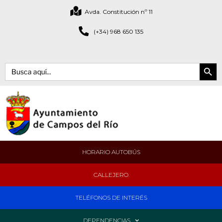
Avda. Constitución nº 11
(+34) 968 650 135
Botón de bús
Buscar:
HORARIO AUTOBÚS
CALLEJERO
TELÉFONOS DE INTERÉS
DEPENDENCIAS