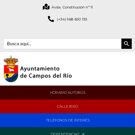
Avda. Constitución nº 11
(+34) 968 650 135
Botón de bús
Buscar:
HORARIO AUTOBÚS
CALLEJERO
TELÉFONOS DE INTERÉS
DEPENDENCIAS