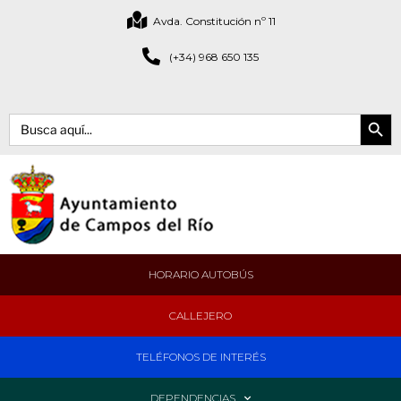
Avda. Constitución nº 11
(+34) 968 650 135
Botón de bús
Buscar:
HORARIO AUTOBÚS
CALLEJERO
TELÉFONOS DE INTERÉS
DEPENDENCIAS