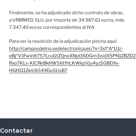
Finalmente, se ha adjudicado dicho contrato de obras,
a URBIMED, SLU, por importe de 34.987,61 euros, más
7.347,40 euros correspondientes al IVA.
Para ver la resolción de la adjudicación pincha aquí:
http://camposdelrio.sedelectronica.es/?x=3sf*A*UJz-
eBj*V1FwVdt7S7LruGtZQnoXNpI36DGm3oidX5PN1ZBZD
Rxo7KLv-KICReBkHWS6tfhLKWkpVju4yzSG8EHv-
HGH111ZwU6S4XGuSUsB7
Contactar