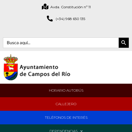
Avda. Constitución nº 11
(+34) 968 650 135
Botón de bús
Buscar:
HORARIO AUTOBÚS
CALLEJERO
TELÉFONOS DE INTERÉS
DEPENDENCIAS