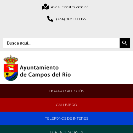
Avda. Constitución nº 11
(+34) 968 650 135
Botón de bús
Buscar:
HORARIO AUTOBÚS
CALLEJERO
TELÉFONOS DE INTERÉS
DEPENDENCIAS