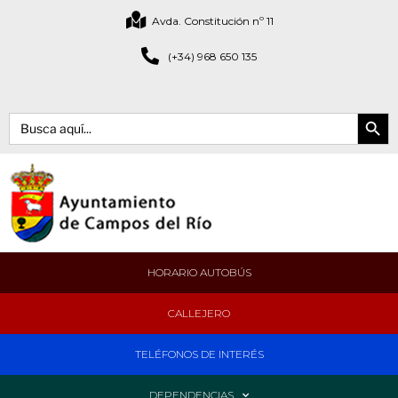
Avda. Constitución nº 11
(+34) 968 650 135
Botón de bús
Buscar:
HORARIO AUTOBÚS
CALLEJERO
TELÉFONOS DE INTERÉS
DEPENDENCIAS