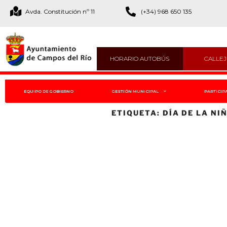
Avda. Constitución nº 11
(+34) 968 650 135
HORARIO AUTOBÚS
CALLE
EQUIPO DE GOBIERNO
GESTIÓN MUNICIPAL
PARTICIP
ETIQUETA:
DÍA DE LA NI