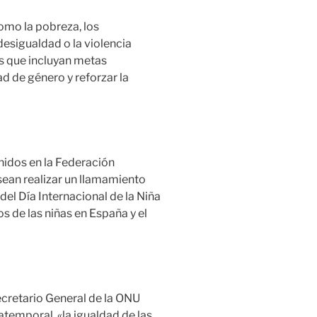
mo la pobreza, los
desigualdad o la violencia
s que incluyan metas
d de género y reforzar la
nidos en la Federación
sean realizar un llamamiento
l Día Internacional de la Niña
os de las niñas en España y el
ecretario General de la ONU
temporal, «la igualdad de las