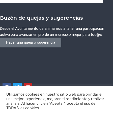
Buzón de quejas y sugerencias
Desde el Ayuntamiento os animamos a tener una participación
activa para avanzar en pro de un municipio mejor para tod@s.
Hacer una queja o sugerencia
Utilizamos cookies en nuestro sitio web para brindarle
una mejor experiencia, mejorar el rendimiento y realizar
© Ayuntamiento de Campos del Río de Murcia
análisis. Al hacer clic en "Aceptar", acepta el uso de
TODAS las cookies.
Desarrollado por
EISI