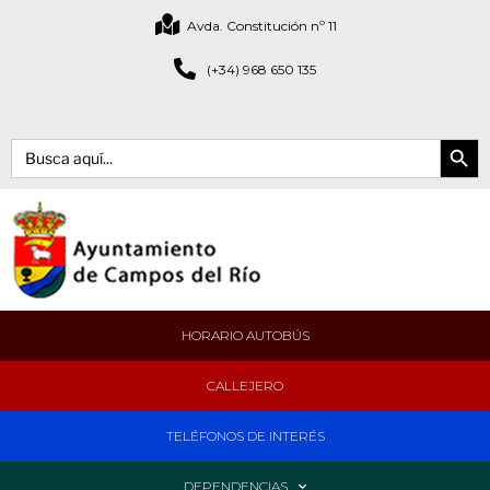
Avda. Constitución nº 11
(+34) 968 650 135
Botón de bús
Buscar:
HORARIO AUTOBÚS
CALLEJERO
TELÉFONOS DE INTERÉS
DEPENDENCIAS