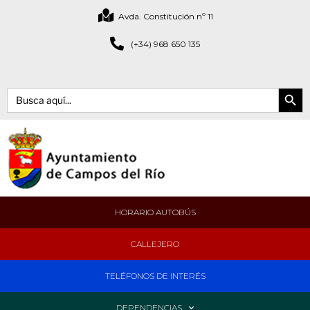
Avda. Constitución nº 11
(+34) 968 650 135
Botón de bús
Buscar:
HORARIO AUTOBÚS
CALLEJERO
TELÉFONOS DE INTERÉS
DEPENDENCIAS