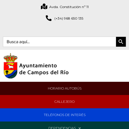
Avda. Constitución nº 11
(+34) 968 650 135
Botón de bús
Buscar:
HORARIO AUTOBÚS
CALLEJERO
TELÉFONOS DE INTERÉS
DEPENDENCIAS