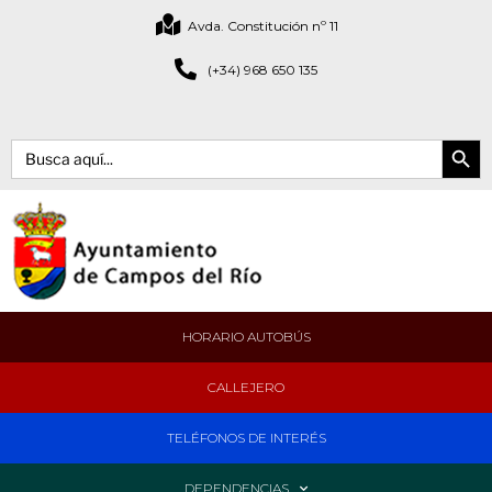
Avda. Constitución nº 11
(+34) 968 650 135
Botón de bús
Buscar:
HORARIO AUTOBÚS
CALLEJERO
TELÉFONOS DE INTERÉS
DEPENDENCIAS