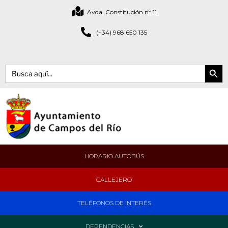
Avda. Constitución nº 11
(+34) 968 650 135
Botón de bús
Buscar:
HORARIO AUTOBÚS
CALLEJERO
TELÉFONOS DE INTERÉS
DEPENDENCIAS