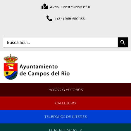
Avda. Constitución nº 11
(+34) 968 650 135
Botón de bús
Buscar:
HORARIO AUTOBÚS
CALLEJERO
TELÉFONOS DE INTERÉS
DEPENDENCIAS