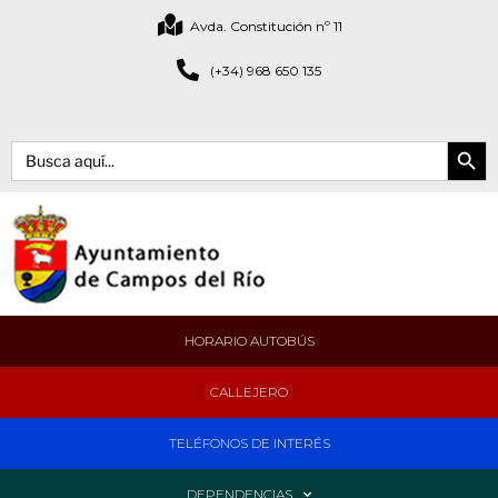
Avda. Constitución nº 11
(+34) 968 650 135
Botón de bús
Buscar:
HORARIO AUTOBÚS
CALLEJERO
TELÉFONOS DE INTERÉS
DEPENDENCIAS