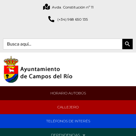
Avda. Constitución nº 11
(+34) 968 650 135
Botón de bús
Buscar:
HORARIO AUTOBÚS
CALLEJERO
TELÉFONOS DE INTERÉS
DEPENDENCIAS