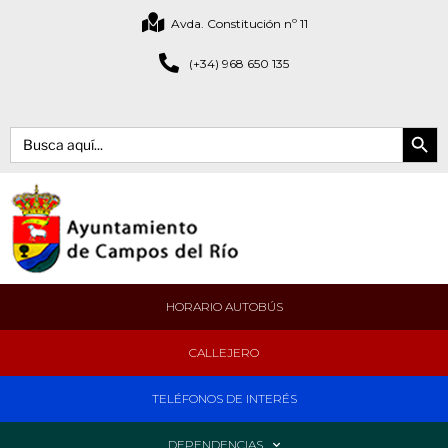
Avda. Constitución nº 11
(+34) 968 650 135
Botón de bús
Buscar:
HORARIO AUTOBÚS
CALLEJERO
TELÉFONOS DE INTERÉS
DEPENDENCIAS