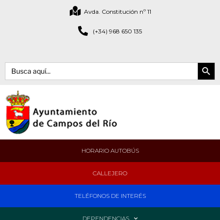
Avda. Constitución nº 11
(+34) 968 650 135
Botón de bús
Buscar:
HORARIO AUTOBÚS
CALLEJERO
TELÉFONOS DE INTERÉS
DEPENDENCIAS