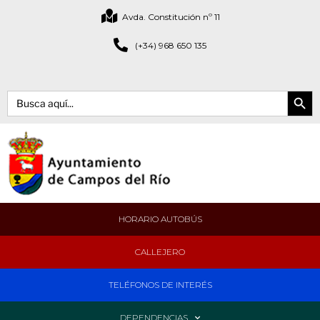
Avda. Constitución nº 11
(+34) 968 650 135
Botón de bús
Buscar:
HORARIO AUTOBÚS
CALLEJERO
TELÉFONOS DE INTERÉS
DEPENDENCIAS