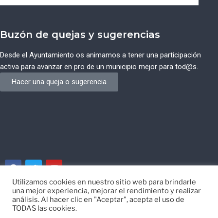
Buzón de quejas y sugerencias
Desde el Ayuntamiento os animamos a tener una participación
activa para avanzar en pro de un municipio mejor para tod@s.
Hacer una queja o sugerencia
Utilizamos cookies en nuestro sitio web para brindarle
una mejor experiencia, mejorar el rendimiento y realizar
© Ayuntamiento de Campos del Río de Murcia
análisis. Al hacer clic en "Aceptar", acepta el uso de
TODAS las cookies.
Desarrollado por
EISI