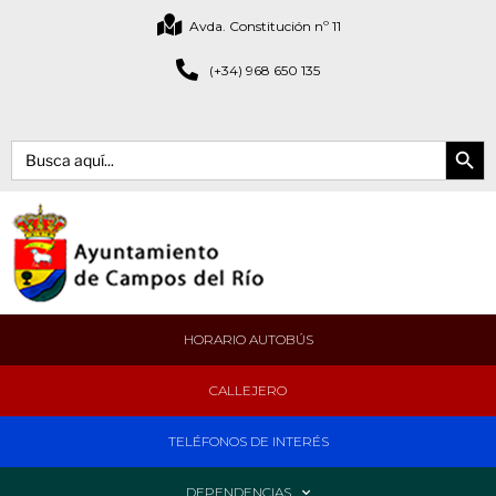
Avda. Constitución nº 11
(+34) 968 650 135
Botón de bús
Buscar:
HORARIO AUTOBÚS
CALLEJERO
TELÉFONOS DE INTERÉS
DEPENDENCIAS