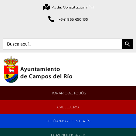
Avda. Constitución nº 11
(+34) 968 650 135
Botón de bús
Buscar:
HORARIO AUTOBÚS
CALLEJERO
TELÉFONOS DE INTERÉS
DEPENDENCIAS