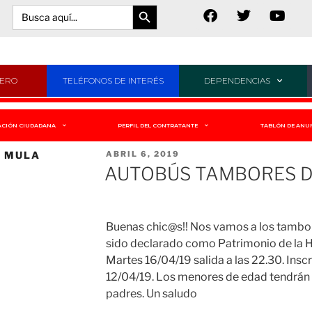
Botón de búsqueda
Buscar:
JERO
TELÉFONOS DE INTERÉS
DEPENDENCIAS
ACIÓN CIUDADANA
PERFIL DEL CONTRATANTE
TABLÓN DE ANU
E MULA
ABRIL 6, 2019
AUTOBÚS TAMBORES 
Buenas chic@s!! Nos vamos a los tambore
sido declarado como Patrimonio de la
Martes 16/04/19 salida a las 22.30. Ins
12/04/19. Los menores de edad tendrán q
padres. Un saludo