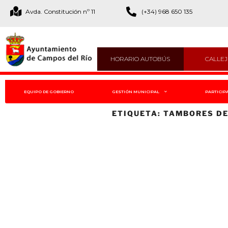
Avda. Constitución nº 11
(+34) 968 650 135
HORARIO AUTOBÚS
CALLE
EQUIPO DE GOBIERNO
GESTIÓN MUNICIPAL
PARTICIP
ETIQUETA:
TAMBORES D