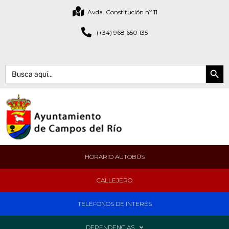
Avda. Constitución nº 11
(+34) 968 650 135
Botón de bús
Buscar:
HORARIO AUTOBÚS
CALLEJERO
TELÉFONOS DE INTERÉS
DEPENDENCIAS