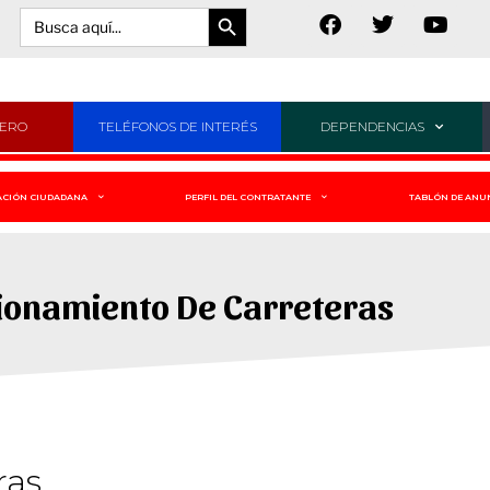
Botón de búsqueda
Buscar:
JERO
TELÉFONOS DE INTERÉS
DEPENDENCIAS
ACIÓN CIUDADANA
PERFIL DEL CONTRATANTE
TABLÓN DE ANU
ionamiento De Carreteras
ras