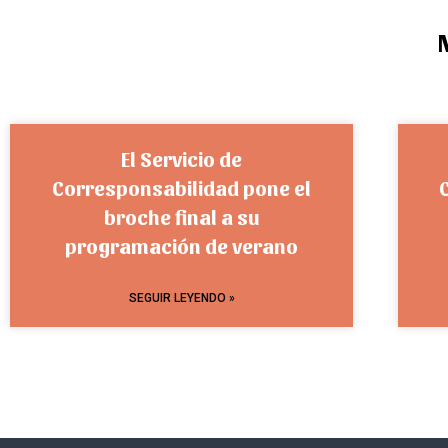
El Servicio de
Corresponsabilidad pone el
broche final a su
programación de verano
SEGUIR LEYENDO »