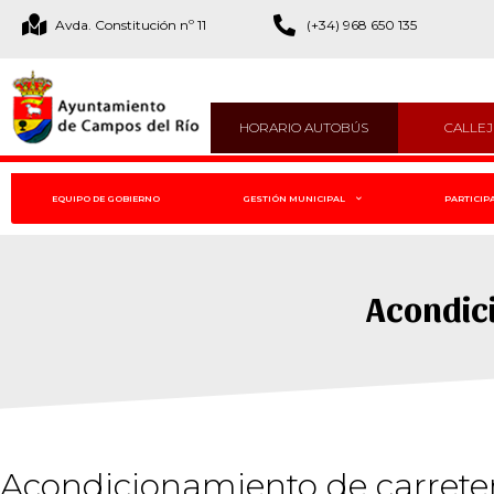
Avda. Constitución nº 11
(+34) 968 650 135
HORARIO AUTOBÚS
CALLE
EQUIPO DE GOBIERNO
GESTIÓN MUNICIPAL
PARTICIP
Acondic
Acondicionamiento de carrete