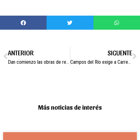
ANTERIOR
SIGUENTE
Dan comienzo las obras de rehabilitación del Complejo de las Escuelas Viejas de Campos del Río
Campos del Río exige a Carreteras que ejecute el nexo de la RM-531 de Campos del Río con el Arco Noroeste
Más noticias de interés