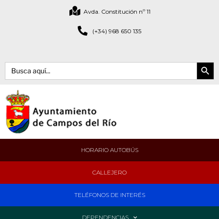
Avda. Constitución nº 11
(+34) 968 650 135
Botón de bús
Buscar:
HORARIO AUTOBÚS
CALLEJERO
TELÉFONOS DE INTERÉS
DEPENDENCIAS