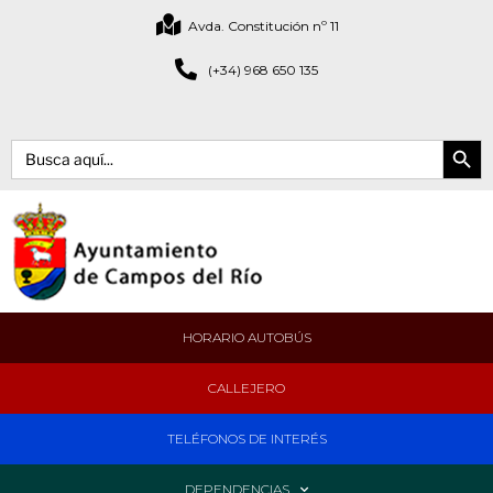
Avda. Constitución nº 11
(+34) 968 650 135
Botón de bús
Buscar:
HORARIO AUTOBÚS
CALLEJERO
TELÉFONOS DE INTERÉS
DEPENDENCIAS