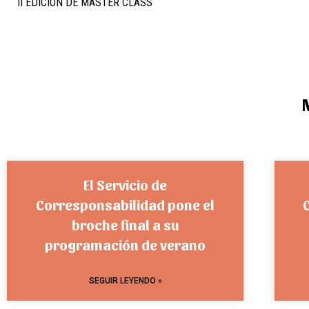
II EDICIÓN DE MASTER CLASS
El Servicio de
Corresponsabilidad pone el
broche final a su
programación de verano
SEGUIR LEYENDO »