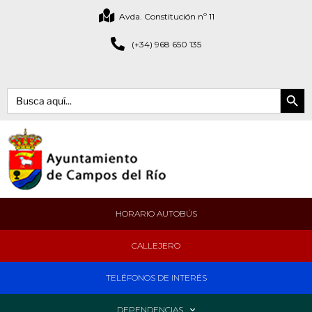
Avda. Constitución nº 11
(+34) 968 650 135
Botón de bús
Buscar:
HORARIO AUTOBÚS
CALLEJERO
TELÉFONOS DE INTERÉS
DEPENDENCIAS