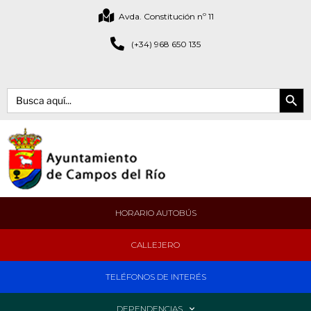
Avda. Constitución nº 11
(+34) 968 650 135
Botón de bús
Buscar:
HORARIO AUTOBÚS
CALLEJERO
TELÉFONOS DE INTERÉS
DEPENDENCIAS