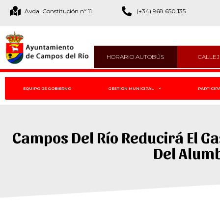
Avda. Constitución nº 11
(+34) 968 650 135
HORARIO AUTOBÚS
CALLE
EQUIPO DE GOBIERNO
GESTIÓN MUNICIPAL
PARTICIP
Campos Del Río Reducirá El Ga
Del Alumb