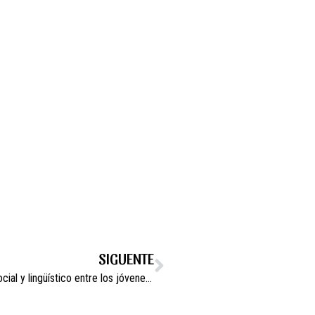
SIGUENTE
Campos del Río promueve el intercambio cultural, social y lingüístico entre los jóvenes camperos y los de la ciudad hermana de Bourg Argental en Francia