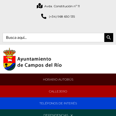
Avda. Constitución nº 11
(+34) 968 650 135
Botón de bús
Buscar:
HORARIO AUTOBÚS
CALLEJERO
TELÉFONOS DE INTERÉS
DEPENDENCIAS