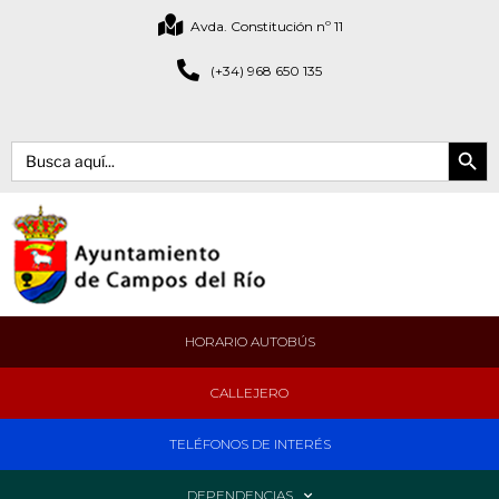
Avda. Constitución nº 11
(+34) 968 650 135
Botón de bús
Buscar:
HORARIO AUTOBÚS
CALLEJERO
TELÉFONOS DE INTERÉS
DEPENDENCIAS