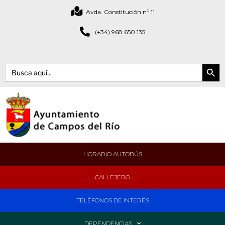
Avda. Constitución nº 11
(+34) 968 650 135
Botón de bús
Buscar:
HORARIO AUTOBÚS
CALLEJERO
TELÉFONOS DE INTERÉS
DEPENDENCIAS