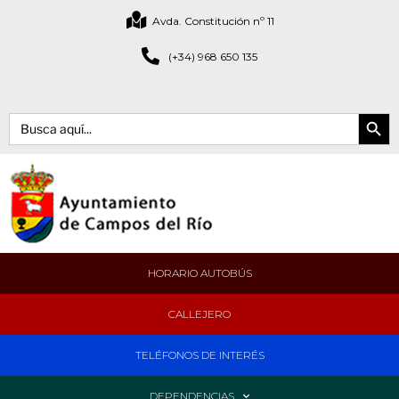
Avda. Constitución nº 11
(+34) 968 650 135
Botón de bús
Buscar:
HORARIO AUTOBÚS
CALLEJERO
TELÉFONOS DE INTERÉS
DEPENDENCIAS