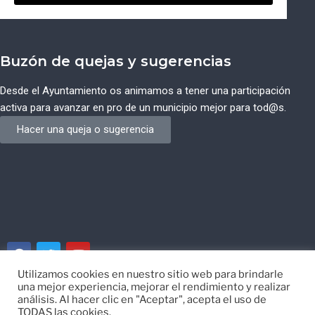
Buzón de quejas y sugerencias
Desde el Ayuntamiento os animamos a tener una participación
activa para avanzar en pro de un municipio mejor para tod@s.
Hacer una queja o sugerencia
Utilizamos cookies en nuestro sitio web para brindarle
una mejor experiencia, mejorar el rendimiento y realizar
© Ayuntamiento de Campos del Río de Murcia
análisis. Al hacer clic en "Aceptar", acepta el uso de
TODAS las cookies.