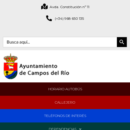
Avda. Constitución nº 11
(+34) 968 650 135
Botón de bús
Buscar:
HORARIO AUTOBÚS
CALLEJERO
TELÉFONOS DE INTERÉS
DEPENDENCIAS