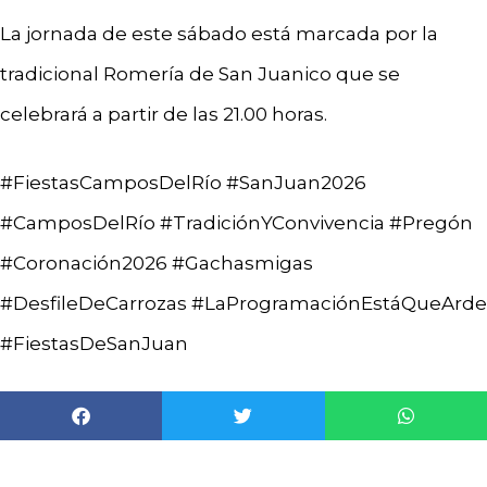
La jornada de este sábado está marcada por la
tradicional Romería de San Juanico que se
celebrará a partir de las 21.00 horas.
#FiestasCamposDelRío #SanJuan2026
#CamposDelRío #TradiciónYConvivencia #Pregón
#Coronación2026 #Gachasmigas
#DesfileDeCarrozas #LaProgramaciónEstáQueArde
#FiestasDeSanJuan