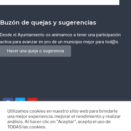
Buzón de quejas y sugerencias
Desde el Ayuntamiento os animamos a tener una participación
activa para avanzar en pro de un municipio mejor para tod@s.
Hacer una queja o sugerencia
Utilizamos cookies en nuestro sitio web para brindarle
una mejor experiencia, mejorar el rendimiento y realizar
© Ayuntamiento de Campos del Río de Murcia
análisis. Al hacer clic en "Aceptar", acepta el uso de
TODAS las cookies.