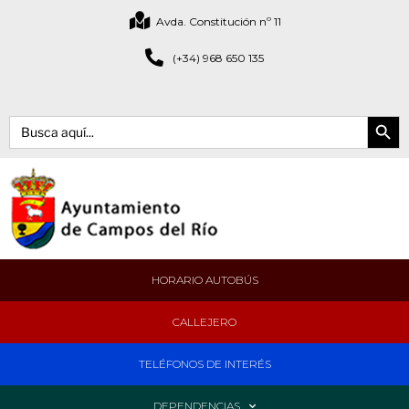
Avda. Constitución nº 11
(+34) 968 650 135
Botón de bús
Buscar:
HORARIO AUTOBÚS
CALLEJERO
TELÉFONOS DE INTERÉS
DEPENDENCIAS