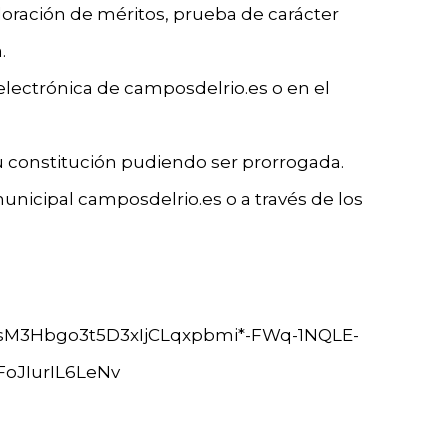
loración de méritos, prueba de carácter
.
 electrónica de camposdelrio.es o en el
su constitución pudiendo ser prorrogada.
unicipal camposdelrio.es o a través de los
M3Hbgo3t5D3xIjCLqxpbmi*-FWq-1NQLE-
oJIurIL6LeNv