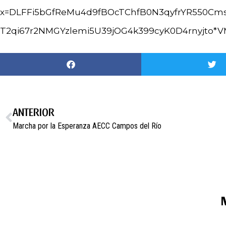
x=DLFFi5bGfReMu4d9fBOcTChfB0N3qyfrYR550Cms
T2qi67r2NMGYzlemi5U39jOG4k399cyK0D4rnyjto*
ANTERIOR
Marcha por la Esperanza AECC Campos del Río