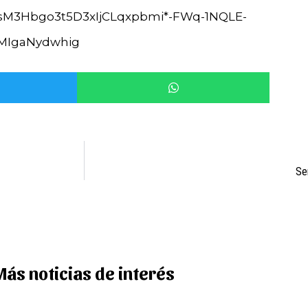
M3Hbgo3t5D3xIjCLqxpbmi*-FWq-1NQLE-
VMIgaNydwhig
Se
Más noticias de interés