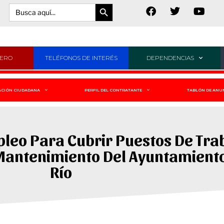
Botón de búsqueda
Buscar:
JERO
TELÉFONOS DE INTERÉS
DEPENDENCIAS
ACIÓN CIUDADANA
PERFIL DEL CONTRATANTE
TABLÓN DE ANU
eo Para Cubrir Puestos De Trab
e Mantenimiento Del Ayuntamient
Río