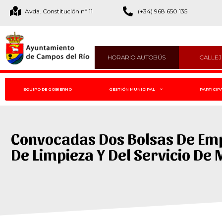
Avda. Constitución nº 11
(+34) 968 650 135
HORARIO AUTOBÚS
CALLE
EQUIPO DE GOBIERNO
GESTIÓN MUNICIPAL
PARTICIP
Convocadas Dos Bolsas De Empl
De Limpieza Y Del Servicio D